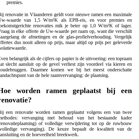
premies.
ij renovatie in Vlaanderen geldt voor nieuwe ramen een maximale
Uw-waarde van 1,5 W/m²K als EPB-eis, en voor premies en
oekomstgerichte renovaties mik je beter op 1,0 W/m²K of lager.
raag in elke offerte de Uw-waarde per raam op, want die verschilt
aargelang de afmetingen en de glas-profielverhouding. Vergelijk
ffertes dus nooit alleen op prijs, maar altijd op prijs per geleverde
solatiewaarde.
ven belangrijk als de cijfers op papier is de uitvoering: een topraam
at slecht aansluit op de gevel verliest zijn voordeel via kieren en
koudebruggen. Daarmee komen we bij het meest onderschatte
andachtspunt van de hele raamvervanging: de plaatsing.
Hoe worden ramen geplaatst bij een
renovatie?
Bij een renovatie worden ramen geplaatst volgens een van twee
methodes: vervanging met behoud van het bestaande kader
renovatieplaatsing) of volledige verwijdering tot op de ruwbouw
(volledige vervanging). De keuze bepaalt de kwaliteit van de
ansluiting en de hoeveelheid breekwerk.