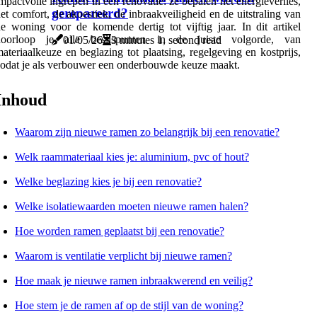
mpactvolle ingrepen in een renovatie: ze bepalen het energieverlies,
gerepareerd?
et comfort, de akoestiek, de inbraakveiligheid en de uitstraling van
e woning voor de komende dertig tot vijftig jaar. In dit artikel
doorloop je alle beslispunten in de juiste volgorde, van
01/05/26
3 minutes 1, second read
ateriaalkeuze en beglazing tot plaatsing, regelgeving en kostprijs,
odat je als verbouwer een onderbouwde keuze maakt.
Inhoud
Waarom zijn nieuwe ramen zo belangrijk bij een renovatie?
Welk raammateriaal kies je: aluminium, pvc of hout?
Welke beglazing kies je bij een renovatie?
Welke isolatiewaarden moeten nieuwe ramen halen?
Hoe worden ramen geplaatst bij een renovatie?
Waarom is ventilatie verplicht bij nieuwe ramen?
Hoe maak je nieuwe ramen inbraakwerend en veilig?
Hoe stem je de ramen af op de stijl van de woning?