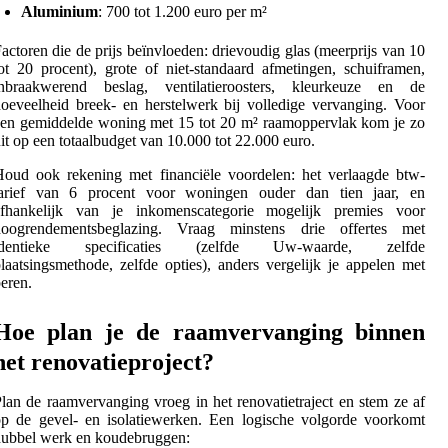
Aluminium
: 700 tot 1.200 euro per m²
actoren die de prijs beïnvloeden: drievoudig glas (meerprijs van 10
ot 20 procent), grote of niet-standaard afmetingen, schuiframen,
inbraakwerend beslag, ventilatieroosters, kleurkeuze en de
oeveelheid breek- en herstelwerk bij volledige vervanging. Voor
en gemiddelde woning met 15 tot 20 m² raamoppervlak kom je zo
it op een totaalbudget van 10.000 tot 22.000 euro.
oud ook rekening met financiële voordelen: het verlaagde btw-
tarief van 6 procent voor woningen ouder dan tien jaar, en
afhankelijk van je inkomenscategorie mogelijk premies voor
hoogrendementsbeglazing. Vraag minstens drie offertes met
identieke specificaties (zelfde Uw-waarde, zelfde
laatsingsmethode, zelfde opties), anders vergelijk je appelen met
eren.
Hoe plan je de raamvervanging binnen
het renovatieproject?
lan de raamvervanging vroeg in het renovatietraject en stem ze af
p de gevel- en isolatiewerken. Een logische volgorde voorkomt
dubbel werk en koudebruggen: