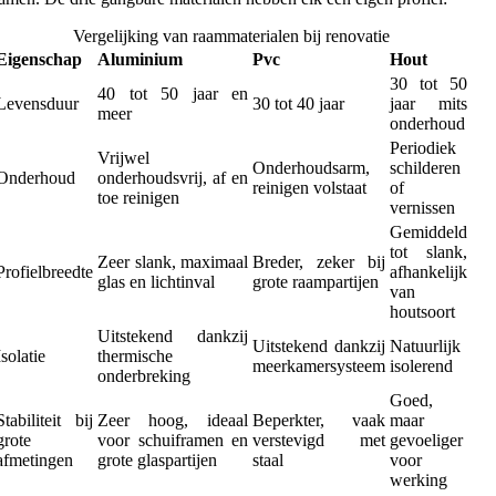
Vergelijking van raammaterialen bij renovatie
Eigenschap
Aluminium
Pvc
Hout
30 tot 50
40 tot 50 jaar en
Levensduur
30 tot 40 jaar
jaar mits
meer
onderhoud
Periodiek
Vrijwel
Onderhoudsarm,
schilderen
Onderhoud
onderhoudsvrij, af en
reinigen volstaat
of
toe reinigen
vernissen
Gemiddeld
tot slank,
Zeer slank, maximaal
Breder, zeker bij
Profielbreedte
afhankelijk
glas en lichtinval
grote raampartijen
van
houtsoort
Uitstekend dankzij
Uitstekend dankzij
Natuurlijk
Isolatie
thermische
meerkamersysteem
isolerend
onderbreking
Goed,
Stabiliteit bij
Zeer hoog, ideaal
Beperkter, vaak
maar
grote
voor schuiframen en
verstevigd met
gevoeliger
afmetingen
grote glaspartijen
staal
voor
werking