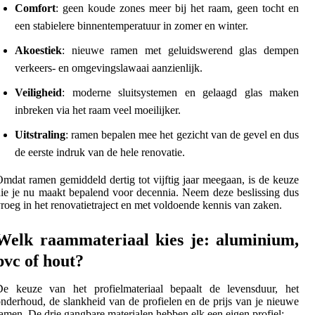
Comfort
: geen koude zones meer bij het raam, geen tocht en
een stabielere binnentemperatuur in zomer en winter.
Akoestiek
: nieuwe ramen met geluidswerend glas dempen
verkeers- en omgevingslawaai aanzienlijk.
Veiligheid
: moderne sluitsystemen en gelaagd glas maken
inbreken via het raam veel moeilijker.
Uitstraling
: ramen bepalen mee het gezicht van de gevel en dus
de eerste indruk van de hele renovatie.
mdat ramen gemiddeld dertig tot vijftig jaar meegaan, is de keuze
ie je nu maakt bepalend voor decennia. Neem deze beslissing dus
roeg in het renovatietraject en met voldoende kennis van zaken.
Welk raammateriaal kies je: aluminium,
pvc of hout?
De keuze van het profielmateriaal bepaalt de levensduur, het
nderhoud, de slankheid van de profielen en de prijs van je nieuwe
amen. De drie gangbare materialen hebben elk een eigen profiel: