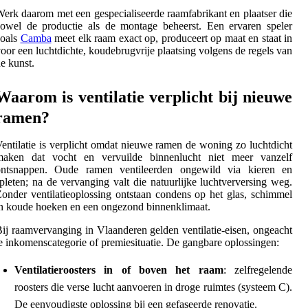
erk daarom met een gespecialiseerde raamfabrikant en plaatser die
owel de productie als de montage beheerst. Een ervaren speler
zoals
Camba
meet elk raam exact op, produceert op maat en staat in
oor een luchtdichte, koudebrugvrije plaatsing volgens de regels van
e kunst.
Waarom is ventilatie verplicht bij nieuwe
ramen?
entilatie is verplicht omdat nieuwe ramen de woning zo luchtdicht
maken dat vocht en vervuilde binnenlucht niet meer vanzelf
ontsnappen. Oude ramen ventileerden ongewild via kieren en
pleten; na de vervanging valt die natuurlijke luchtverversing weg.
onder ventilatieoplossing ontstaan condens op het glas, schimmel
n koude hoeken en een ongezond binnenklimaat.
ij raamvervanging in Vlaanderen gelden ventilatie-eisen, ongeacht
e inkomenscategorie of premiesituatie. De gangbare oplossingen:
Ventilatieroosters in of boven het raam
: zelfregelende
roosters die verse lucht aanvoeren in droge ruimtes (systeem C).
De eenvoudigste oplossing bij een gefaseerde renovatie.