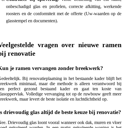
onbeschadigd glas en profielen, correcte afkitting, werkende
roosters en de conformiteit met de offerte (Uw-waarden op de
glasstempel en documenten).
Veelgestelde vragen over nieuwe ramen
bij renovatie
Kun je ramen vervangen zonder breekwerk?
edeeltelijk. Bij renovatieplaatsing in het bestaande kader blijft het
reekwerk minimaal, maar die methode is alleen verantwoord bij
een perfect gezond bestaand kader en gaat ten koste van
lasoppervlak. Volledige vervanging tot op de ruwbouw geeft meer
reekwerk, maar levert de beste isolatie en luchtdichtheid op.
Is drievoudig glas altijd de beste keuze bij renovatie?
ee. Drievoudig glas loont vooral wanneer ook dak, muren en vloer
oed geïsoleerd worden. In een matig geïsoleerde woning is het