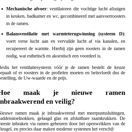
Mechanische afvoer
: ventilatoren die vochtige lucht afzuigen
in keuken, badkamer en wc, gecombineerd met aanvoerroosters
in de ramen.
Balansventilatie met warmteterugwinning (systeem D)
:
voert verse lucht aan en vervuilde lucht af via kanalen, en
recupereert de warmte. Hierbij zijn geen roosters in de ramen
nodig, wat esthetisch en akoestisch een voordeel is.
eslis het ventilatiesysteem vóór je de ramen bestelt: de keuze
epaalt of er roosters in de profielen moeten en beïnvloedt dus de
estelling, de Uw-waarde en de prijs.
Hoe maak je nieuwe ramen
inbraakwerend en veilig?
Nieuwe ramen maak je inbraakwerend met meerpuntssluitingen,
addenstoelnokken, gelaagd glas en afsluitbare raamkrukken. De
eeste inbraken via ramen gebeuren door het openwrikken van de
leugel, en precies daar maken moderne systemen het verschil: