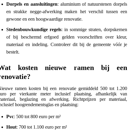
Dorpels en aansluitingen
: aluminium of natuurstenen dorpels
en strakke negge-afwerking maken het verschil tussen een
gewone en een hoogwaardige renovatie.
Stedenbouwkundige regels
: in sommige straten, dorpskernen
of bij beschermd erfgoed gelden voorschriften over kleur,
materiaal en indeling. Controleer dit bij de gemeente vóór je
bestelt.
Wat kosten nieuwe ramen bij een
renovatie?
Nieuwe ramen kosten bij een renovatie gemiddeld 500 tot 1.200
euro per vierkante meter inclusief plaatsing, afhankelijk van
ateriaal, beglazing en afwerking. Richtprijzen per materiaal,
nclusief hoogrendementsglas en plaatsing:
Pvc
: 500 tot 800 euro per m²
Hout
: 700 tot 1.100 euro per m²