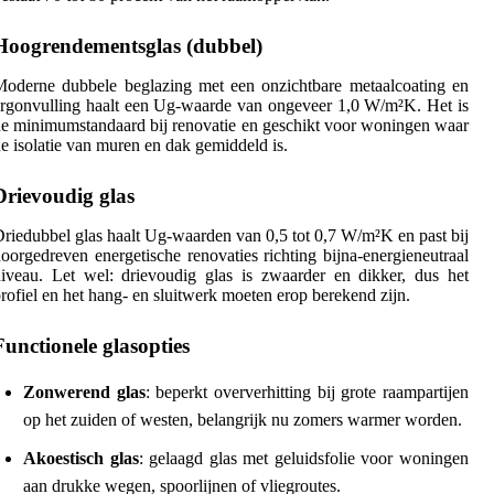
Hoogrendementsglas (dubbel)
oderne dubbele beglazing met een onzichtbare metaalcoating en
rgonvulling haalt een Ug-waarde van ongeveer 1,0 W/m²K. Het is
e minimumstandaard bij renovatie en geschikt voor woningen waar
e isolatie van muren en dak gemiddeld is.
Drievoudig glas
riedubbel glas haalt Ug-waarden van 0,5 tot 0,7 W/m²K en past bij
oorgedreven energetische renovaties richting bijna-energieneutraal
iveau. Let wel: drievoudig glas is zwaarder en dikker, dus het
rofiel en het hang- en sluitwerk moeten erop berekend zijn.
Functionele glasopties
Zonwerend glas
: beperkt oververhitting bij grote raampartijen
op het zuiden of westen, belangrijk nu zomers warmer worden.
Akoestisch glas
: gelaagd glas met geluidsfolie voor woningen
aan drukke wegen, spoorlijnen of vliegroutes.