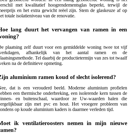
erschil met kwalitatief hoogrendementsglas beperkt, terwijl de
eerprijs en het extra gewicht reëel zijn. Stem de glaskeuze af op
et totale isolatieniveau van de renovatie.
Hoe lang duurt het vervangen van ramen in een
woning?
e plaatsing zelf duurt voor een gemiddelde woning twee tot vijf
werkdagen, afhankelijk van het aantal ramen en de
laatsingsmethode. Tel daarbij de productietermijn van zes tot twaalf
eken na de definitieve opmeting.
Zijn aluminium ramen koud of slecht isolerend?
Nee, dat is een verouderd beeld. Moderne aluminium profielen
ebben een thermische onderbreking, een isolerende kern tussen de
binnen- en buitenschaal, waardoor ze Uw-waarden halen die
vergelijkbaar zijn met pvc en hout. Het vroegere probleem van
ondens op koude aluminium kaders is daarmee verleden tijd.
Moet ik ventilatieroosters nemen in mijn nieuwe
ramen?