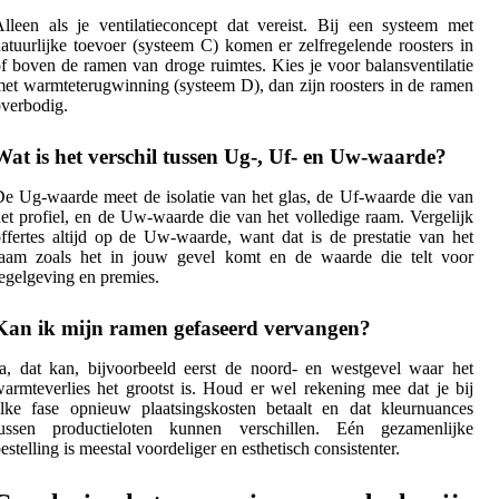
lleen als je ventilatieconcept dat vereist. Bij een systeem met
atuurlijke toevoer (systeem C) komen er zelfregelende roosters in
f boven de ramen van droge ruimtes. Kies je voor balansventilatie
et warmteterugwinning (systeem D), dan zijn roosters in de ramen
verbodig.
Wat is het verschil tussen Ug-, Uf- en Uw-waarde?
e Ug-waarde meet de isolatie van het glas, de Uf-waarde die van
et profiel, en de Uw-waarde die van het volledige raam. Vergelijk
ffertes altijd op de Uw-waarde, want dat is de prestatie van het
raam zoals het in jouw gevel komt en de waarde die telt voor
egelgeving en premies.
Kan ik mijn ramen gefaseerd vervangen?
a, dat kan, bijvoorbeeld eerst de noord- en westgevel waar het
armteverlies het grootst is. Houd er wel rekening mee dat je bij
lke fase opnieuw plaatsingskosten betaalt en dat kleurnuances
tussen productieloten kunnen verschillen. Eén gezamenlijke
estelling is meestal voordeliger en esthetisch consistenter.