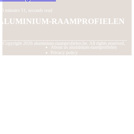
3 minutes 51, seconds read
aluminium-raamprofielen
© Copyright
2026
aluminium-raamprofielen.be. All rights reserved.
About us aluminium-raamprofielen
Privacy policy