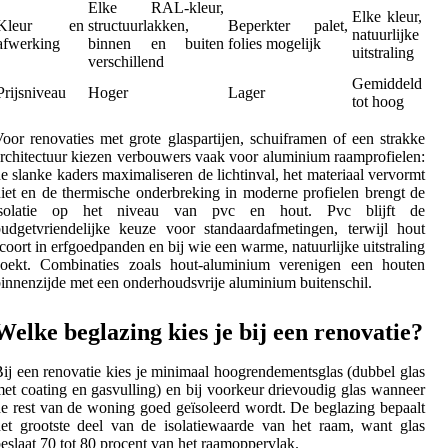
Elke RAL-kleur,
Elke kleur,
Kleur en
structuurlakken,
Beperkter palet,
natuurlijke
afwerking
binnen en buiten
folies mogelijk
uitstraling
verschillend
Gemiddeld
Prijsniveau
Hoger
Lager
tot hoog
oor renovaties met grote glaspartijen, schuiframen of een strakke
rchitectuur kiezen verbouwers vaak voor aluminium raamprofielen:
e slanke kaders maximaliseren de lichtinval, het materiaal vervormt
iet en de thermische onderbreking in moderne profielen brengt de
isolatie op het niveau van pvc en hout. Pvc blijft de
udgetvriendelijke keuze voor standaardafmetingen, terwijl hout
coort in erfgoedpanden en bij wie een warme, natuurlijke uitstraling
zoekt. Combinaties zoals hout-aluminium verenigen een houten
innenzijde met een onderhoudsvrije aluminium buitenschil.
Welke beglazing kies je bij een renovatie?
ij een renovatie kies je minimaal hoogrendementsglas (dubbel glas
et coating en gasvulling) en bij voorkeur drievoudig glas wanneer
e rest van de woning goed geïsoleerd wordt. De beglazing bepaalt
et grootste deel van de isolatiewaarde van het raam, want glas
eslaat 70 tot 80 procent van het raamoppervlak.