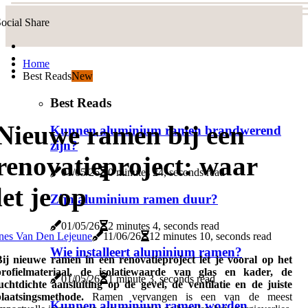
ocial Share
Home
Best Reads
New
Best Reads
Nieuwe ramen bij een
Kunnen aluminium ramen brandwerend
zijn?
renovatieproject: waar
01/05/26
0 minutes 24, seconds read
let je op
Zijn aluminium ramen duur?
01/05/26
2 minutes 4, seconds read
Ines Van Den Lejeune
11/06/26
12 minutes 10, seconds read
Wie installeert aluminium ramen?
Bij nieuwe ramen in een renovatieproject let je vooral op het
profielmateriaal, de isolatiewaarde van glas en kader, de
01/05/26
1 minute 3, seconds read
uchtdichte aansluiting op de gevel, de ventilatie en de juiste
plaatsingsmethode.
Ramen vervangen is een van de meest
Kunnen aluminium ramen worden