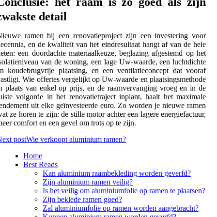
Conclusie: het raam is zo goed als zijn
zwakste detail
ieuwe ramen bij een renovatieproject zijn een investering voor
ecennia, en de kwaliteit van het eindresultaat hangt af van de hele
eten: een doordachte materiaalkeuze, beglazing afgestemd op het
solatieniveau van de woning, een lage Uw-waarde, een luchtdichte
n koudebrugvrije plaatsing, en een ventilatieconcept dat vooraf
astligt. Wie offertes vergelijkt op Uw-waarde en plaatsingsmethode
n plaats van enkel op prijs, en de raamvervanging vroeg en in de
uiste volgorde in het renovatietraject inplant, haalt het maximale
endement uit elke geïnvesteerde euro. Zo worden je nieuwe ramen
at ze horen te zijn: de stille motor achter een lagere energiefactuur,
eer comfort en een gevel om trots op te zijn.
ext post
Wie verkoopt aluminium ramen?
Home
Best Reads
Kan aluminium raambekleding worden geverfd?
Zijn aluminium ramen veilig?
Is het veilig om aluminiumfolie op ramen te plaatsen?
Zijn beklede ramen goed?
Zal aluminiumfolie op ramen worden aangebracht?
Kunnen aluminium ramen worden geverfd?