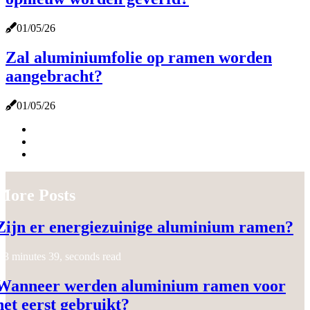
01/05/26
Zal aluminiumfolie op ramen worden
aangebracht?
01/05/26
More Posts
Zijn er energiezuinige aluminium ramen?
3 minutes 39, seconds read
Wanneer werden aluminium ramen voor
het eerst gebruikt?